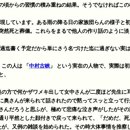
の頃からの習慣の積み重ねの結果。そうでなければこの
現しています。ある雨の降る日の家族団らんの様子と
突然死と葬儀。これらをまるで他人の作り話のように淡
過迄書く予定だから単にさう名づけた迄に過ぎない実
この人は 「
中村古峡
」 という実在の人物で、実際は
と、
ろ奥の方で何かザワメキ出して女中さんが二度ほど先生に
に奥さんが来られて話されたので黙ってスッと立って行
さんだろうと思ふが、極めて悲痛な泣き声がしたがその
通り平然とした顔付きで戻って来られて、「だめだ、死
たが、又例の雑談を始められた。その時大体事情を推察