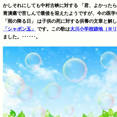
かしそれにしても中村古峡に対する 「君、よかったら帰ってもよいよ」 という言葉は凄いなあ･
胃潰瘍で苦しんで最後を迎えたようですが、今の医学
「雨の降る日」 は子供の死に対する供養の文章と解
「シャボン玉」
です。この歌は
大川小学校跡地（※リ
ました。･･････。