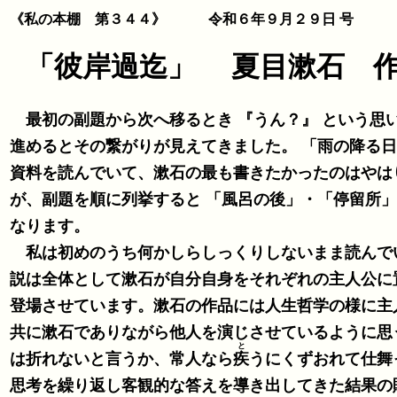
《私の本棚 第３４４》 令和６年９月２９日 号
「彼岸過迄」 夏目漱石
最初の副題から次へ移るとき 『うん？』 という思
進めるとその繋がりが見えてきました。 「雨の降る日」 まで進むと一気に漱石の思いを感じる所となりました。全体を読書後に
資料を読んでいて、漱石の最も書きたかったのはやはり 「雨の降る日」 であったと納得しま
が、副題を順に列挙すると 「風呂の後」・「停留所」
なります。
私は初めのうち何かしらしっくりしないまま読んでい
説は全体として漱石が自分自身をそれぞれの主人公に置き換え、主観的 （心） に考える私と客観
登場させています。漱石の作品には人生哲学の様に主
共に漱石でありながら他人を演じさせているように思
と
は折れないと言うか、常人なら
疾
うにくずおれて仕舞
思考を繰り返し客観的な答えを導き出してきた結果の