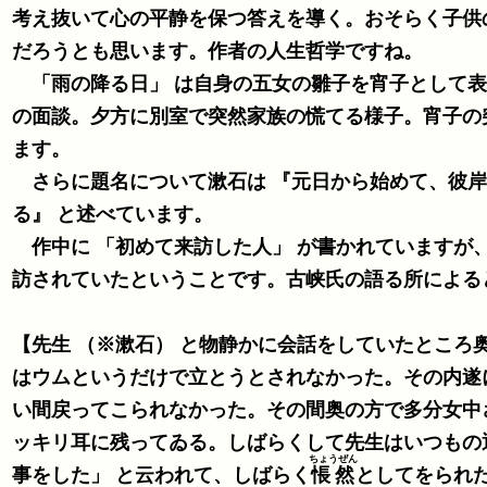
考え抜いて心の平静を保つ答えを導く。おそらく子供
だろうとも思います。作者の人生哲学ですね。
「雨の降る日」 は自身の五女の雛子を宵子として表
の面談。夕方に別室で突然家族の慌てる様子。宵子の
ます。
さらに題名について漱石は 『元日から始めて、彼岸
る』 と述べています。
作中に 「初めて来訪した人」 が書かれていますが、
訪されていたということです。古峡氏の語る所による
【先生 （※漱石） と物静かに会話をしていたとこ
はウムというだけで立とうとされなかった。その内遂
い間戻ってこられなかった。その間奥の方で多分女中
ッキリ耳に残ってゐる。しばらくして先生はいつもの
ちょうぜん
事をした」 と云われて、しばらく
悵然
としてをられ