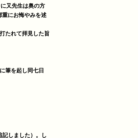
鄭重にお悔やみを述
に打たれて拝見した旨
 に筆を起し同七日
追記しました）。し