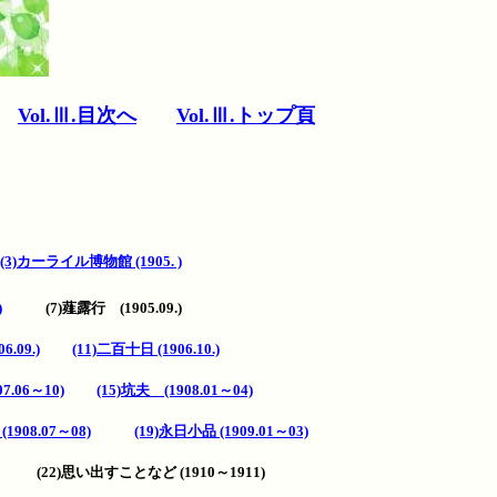
Vol.Ⅲ.目次へ
Vol.Ⅲ.トップ頁
(3)カーライル博物館 (1905. )
)
(7)薤露行 (1905.09.)
6.09.)
(11)二百十日 (1906.10.)
7.06～10)
(15)坑夫 (1908.01～04)
夜
(1908.07～08)
(19)永日小品 (1909.01～03)
2) (22)思い出すことなど (1910～1911)