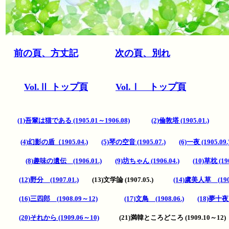
前の頁、方丈記
次の頁、別れ
Vol.Ⅱ トップ頁
Vol.Ⅰ トップ頁
(1)吾輩は猫である (1905.01～1906.08)
(2)倫敦塔 (1905.01.)
(4)幻影の盾（1905.04.)
(5)琴の空音 (1905.07.)
(6)一夜 (1905.09.
(8)趣味の遺伝 (1906.01.)
(9)坊ちゃん (1906.04.)
(10)草枕 (190
(12)野分 (1907.01.)
(13)文学論 (1907.05.)
(14)虞美人草 (190
(16)三四郎 (1908.09～12)
(17)文鳥 (1908.06.)
(18)夢十
(20)それから (1909.06～10)
(21)満韓ところどころ (1909.10～1