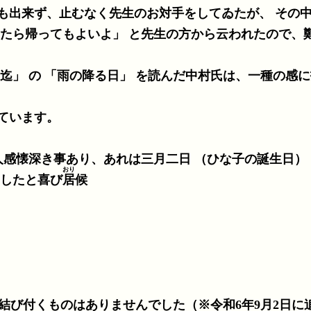
むなく先生のお対手をしてゐたが、 その中に又先生は奥の方
ったら帰ってもよいよ」 と先生の方から云われたので、
迄」 の 「雨の降る日」 を読んだ中村氏は、一種の感
ています。
感懐深き事あり、あれは三月二日 （ひな子の誕生日）
おり
したと喜び
居
候
結び付くものはありませんでした（※令和6年9月2日に