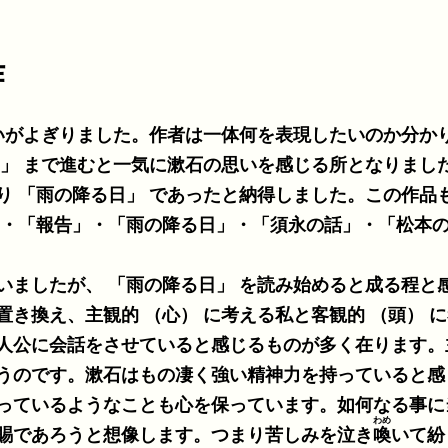
作
いがよぎりました。作者は一体何を表現したいのか分か
した。この作品も新聞連載でした
・「報告」・「雨の降る日」・「須永の話」・「松本の話
ましたが、 「雨の降る日」 を読み始めると成る程と
的 （頭） に考える彼、彼女等を
人公に会話をさせていると感じるものが多く在ります。
うのです。漱石はもの凄く強い精神力を持っていると感
っているようなことも心を保っています。如何なる事に
わめ
賜であろうと想像します。つまり苦しみを泣き
喚
いて紛