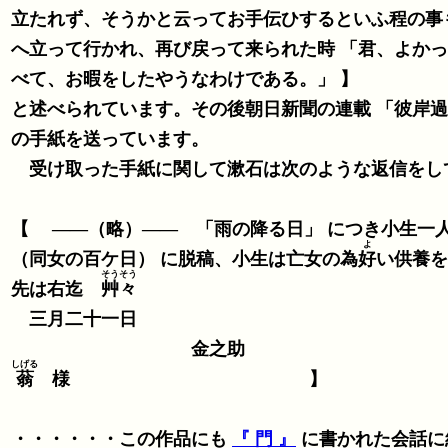
立たれず、そうかと云ってお手伝ひするといふ程の事も出来ず、止
へ立って行かれ、再び戻って来られた時 「君、よか
べて、お暇をしたやうなわけである。」 】
と述べられています。その後朝日新聞の連載 「彼岸過
の手紙を送っています。
受け取った手紙に関して漱石は次のような返信をし
【 ――（略）―― 「雨の降る日」 につき小生一人
よ
（同女の百ケ日） に脱稿、小生は亡女の為
好
い供養を
そうそう
先は右迄
艸々
三月二十一日
金之助
しげる
蓊
様 】
・・・・・・この作品にも
『 門 』
に書かれた会話に