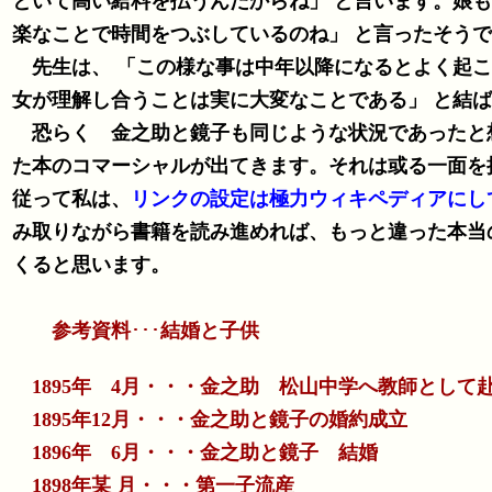
といて高い給料を払うんだからね」 と言います。娘
楽なことで時間をつぶしているのね」 と言っ
先生は、 「この様な事は中年以降になるとよく起こる
女が理解し合うことは実に大変なことである」 と結
恐らく 金之助と鏡子も同じような状況であったと想像
た本のコマーシャルが出てきます。それは或る一面を
従って私は、
リンクの設定は極力ウィキペディアにし
み取りながら書籍を読み進めれば、もっと違った本当
くると思います。
参考資料
･･･
結婚と子供
1895年 4月・・・金之助 松山中学へ教師として
1895年12月・・・金之助と鏡子の婚約成立
1896年 6月・・・金之助と鏡子 結婚
1898年某 月・・・第一子流産