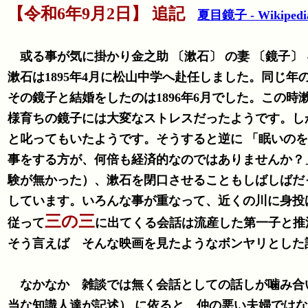
【
令和6年9月2日】 追記
夏目鏡子 - Wikipedi
或る事が気に掛かり金之助 〔漱石〕 の妻 〔鏡子〕
漱石は1895年4月に松山中学へ赴任しました。同じ年
その鏡子と結婚をしたのは1896年6月でした。この
様育ちの鏡子には大変なストレスだったようです。しかし一方、漱石にとっても 「お
と叱ってもいたようです。そうすると逆に 「眠いの
事をする方が、何倍も経済的なのではありませんか？」 と言い返して （恐らく鏡子はお手伝いさんの居る家庭で育って家
験が無かった）、漱石を閉口させることもしばしばだ
しています。いろんな事が重なって、近くの川に身投
三の三
従って
に出てくる会話は流産した第一子と推
そう言えば そんな映画を見たようなボンヤリとした
なかなか 雑談では無く会話としての話しが噛み合い
当な知識人達が記述） に依ると、仲の悪い夫婦ではなく、育った環境 （鏡子は名家・金持ちのお