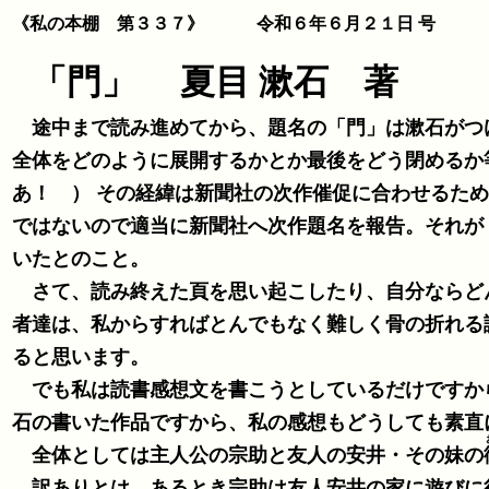
《私の本棚 第３３７》 令和６年６月２１日 号
「門」 夏目 漱石 著
途中まで読み進めてから、題名の「門」は漱石がつ
全体をどのように展開するかとか最後をどう閉めるか等に重要だと思います。 （どこで
あ！ ） その経緯は新聞社の次作催促に合わせるた
ではないので適当に新聞社へ次作題名を報告。それが 
いたとのこと。
さて、読み終えた頁を思い起こしたり、自分ならど
者達は、私からすればとんでもなく難しく骨の折れる
ると思います。
でも私は読書感想文を書こうとしているだけですか
石の書いた作品ですから、私の感想もどうしても素直
全体としては主人公の宗助と友人の安井・その妹の
訳ありとは、あるとき宗助は友人安井の家に遊びに