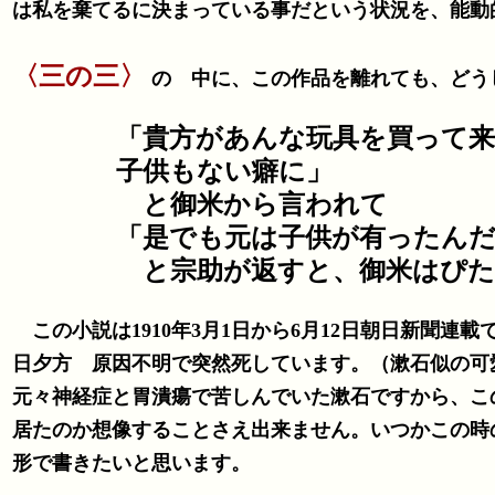
は私を棄てるに決まっている
事だという状況を、能動
〈三の三〉
の 中に、この作品を離れても、どう
「貴方があんな玩具を買って
子供もない癖に」
と御米から言われて
「是でも元は子供が有ったん
と宗助が返すと、御米はぴた
この小説は1910年3月1日から6月12日朝日新聞連載で
日夕方 原因不明で突然死しています。（漱石似の
元々神経症と胃潰瘍で苦しんでいた漱石ですから、こ
居たのか想像することさえ出来ません。いつかこの時
形で書きたいと思います。