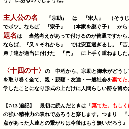
う） にあるのでしょうね。
主人公の名
『宗助』 は 『宋人』 （そうじ
でボツ。ならば 『宗子』 （本家を継ぐ子） から
題名
は 当然考えがあって付けるのが普通ですから
ならば、『又々それから』 では安直過ぎるし。『苦
弟子達が適当に付けた 『門』 に上手く重ねました
〈十四の十〉
の 中程から、宗助と御米がどうし
を取り巻く全て、親・親類・友達・一般社会を
棄てた
学したことになり形式の上だけに人間らしい跡を留め
【7/13 追記】 最初に読んだときは「
棄てた。もしく
の強い精神力の表れであろうと察します。つまり 『
点があった人達との繋がりは今後はもう無いだろう』 と心を決めた （棄てた） 。しかし自分が