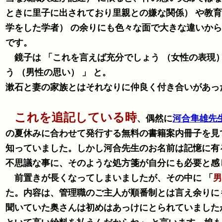
ときに里子に出されており里親との嫌な関係） や教
学をした学者） の余りにも色々な面で大きな違いから、スムーズな意思疎通が難しかったのでしょう。夫婦がお互いに言葉足らず
です。
鏡子は 「これを言えば充分でしょう （女性の表現）
う （男性の思い） 」 と。
漱石と妻の家族とはそれなりに仲良く付き合いがあっ
これを追記している時
、偶然に
河合隼雄先
の夏休みに合わせて発行する無料の書籍案内冊子を見
知っていました。しかし河合先生のお名前は記憶に有
不思議な事に、そのような処方箋が自分にも必要と感
前置きが長くなってしまいましたが、その中に 「
男
た。内容は、管理職のご主人が順番制とは言え余りに
聞いていた奥さんは初めはあっけにとられていましたが、次に笑い出して 「日本の企業はお金