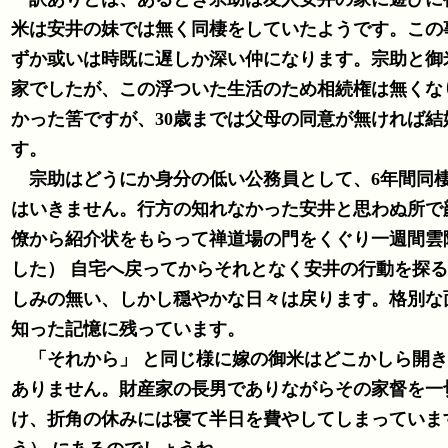
米は安井の妹では無く同棲をしていたようです。この
ずか或いは時既に遅しか深い仲になります。宗助と御
家でしたが、この浮ついた生活のため相続権は無くな
かった筈ですが、30歳までは父母の同意が無ければ
す。
宗助はどうにか身分の低い公務員として、6年間同棲
はいきません。行方の知れなかった安井と思わぬ所で
した） 自宅へ戻ってからそれとなく安井の行動を探
しみの無い、しかし穏やかな日々は戻ります。格別な
知った記憶に残っています。
「それから」 と同じ様に嫁の御米はどこかしら開き
ありません。財産家の長男でありながらその家督を一
け、折角の休みには寝て半日を費やしてしまっています。こ