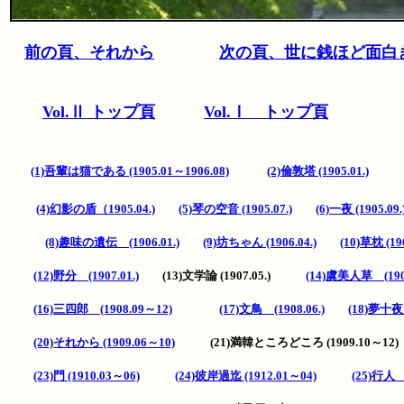
前の頁、それから
次の頁、
世に銭ほど面白
Vol.Ⅱ トップ頁
Vol.Ⅰ トップ頁
(1)吾輩は猫である (1905.01～1906.08)
(2)倫敦塔 (1905.01.)
(4)幻影の盾（1905.04.)
(5)琴の空音 (1905.07.)
(6)一夜 (1905.09.
(8)趣味の遺伝 (1906.01.)
(9)坊ちゃん (1906.04.)
(10)草枕 (190
(12)野分 (1907.01.)
(13)文学論 (1907.05.)
(14)虞美人草 (190
(16)三四郎 (1908.09～12)
(17)文鳥 (1908.06.)
(18)夢十
(20)それから (1909.06～10)
(21)満韓ところどころ (1909.10～1
(23)門 (1910.03～06)
(24)彼岸過迄 (1912.01～04)
(25)行人 