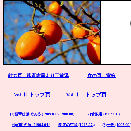
前の頁、聊斎志異より丁前溪
次の頁、宦娘
Vol.Ⅱ トップ頁
Vol.Ⅰ トップ頁
(1)吾輩は猫である (1905.01～1906.08)
(2)倫敦塔 (1905.01.)
(4)幻影の盾（1905.04.)
(5)琴の空音 (1905.07.)
(6)一夜 (1905.09.