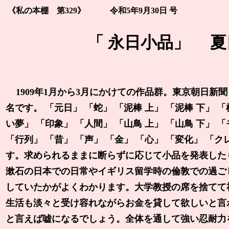
《私の本棚 第329》 令和5年9月30日 号
「 永日小品」 
1909年1月から3月にかけての作品群。東京朝日
名です。 「元日」 「蛇」 「泥棒 上」 「泥棒 下」 
い夢」 「印象」 「人間」 「山鳥 上」 「山鳥 下」 
「行列」 「昔」 「声」 「金」 「心」 「変化」 「
す。求められるままに断らずに応じて小品を発表した
漱石の日本での日常やイギリス留学時の倫敦での過ご
していたかがよくわかります。大学教授の席を捨てて
生活も淡々と受け容れながらお金を貸して欲しいと言
と言えば嘘になるでしょう。全体を通して強い忍耐力