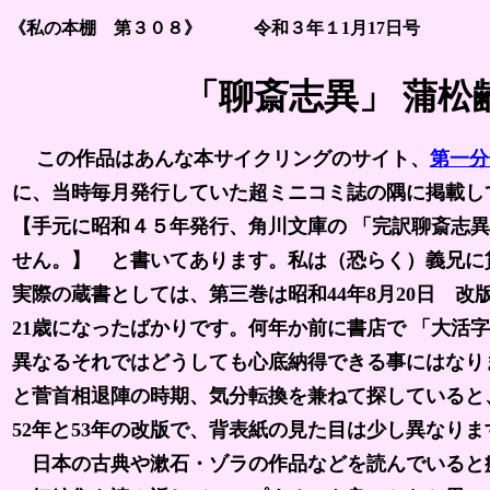
《私の本棚 第３０８》 令和３年１1月17日号
「聊斎志異」 蒲松
この作品はあんな本サイクリングのサイト、
第一分
に、当時毎月発行していた超ミニコミ誌の隅に掲載し
【手元に昭和４５年発行、角川文庫の 「完訳聊斎志
せん。】 と書いてあります。私は（恐らく）義兄に
実際の蔵書としては、第三巻は昭和44年8月20日 
21歳になったばかりです。何年か前に書店で 「大活
異なるそれではどうしても心底納得できる事にはなり
と菅首相退陣の時期、気分転換を兼ねて探していると
52年と53年の改版で、背表紙の見た目は少し異なり
日本の古典や漱石・ゾラの作品などを読んでいると