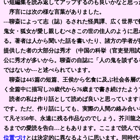
い短編集を読み返してアップするのも良いかなと思っ
序言には次の様な言葉がありました。
---聊斎によって志（誌）るされた怪異譚、広く世界
鬼女・狐女が愛し親しむべきこの世の佳人のように思
る。著者は人から聞いた話を書いたり、諸方の学者が
提供した者の大部分は秀才 （中国の科挙（官吏登用
公に秀才が多いから。聊斎の自誌に「人の鬼を談ずる
ではないか---と述べられています。
聊斎は445篇の短篇、王侯から乞食に及ぶ社会各層
く全篇中に描写し20歳代から76歳まで書き続けたよう
読者の私は作り話として読めば良いと思っていますし
です。ただ、作り話にしても、実際の人間の絡み合い
て凡そ350年、永遠に残る作品なのでしょう。芥川
るまでの愛読を告白…ともあります。ここまで読んで
位置づけ
とは決定的に異なるように思います。同時代