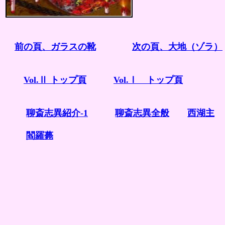
前の頁、ガラスの靴
次の頁、大地（ゾラ）
Vol.Ⅱ トップ頁
Vol.Ⅰ トップ頁
聊斎志異紹介-1
聊斎志異全般
西湖主
閻羅
薨