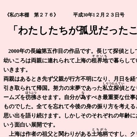
《私の本棚 第２７６》 平成30年1２月２３日号
「わたしたちが孤児だっ
2000年の長編第五作目の作品です。長じて探偵と
そかいち
幼いころは両親に連れられて上海の
租界地
で暮らして
いきます。
両親はあるとき先ず父親が行方不明になり、月日を経
しりつたんてい
引き取られて帰国。努力の末夢であった
私立探偵
とな
ほうふつ
な
ームズを
彷彿
させます。自分が
為
すべき最重要な仕事
ものでした。全てを忘れて今後の身の振り方を考えるとこ
思い出を語り続けます。しかしそのそれぞれの年齢に
いう面白い展開です。
とちがら
上海は作者の祖父と関わりがある
土地柄
ですし、ク