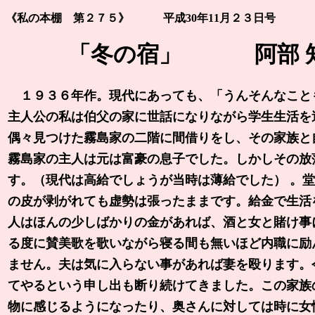
《私の本棚 第２７５》 平成30年11月２３日号
「冬の宿」 阿部 知
１９３６年作。現代にあっても、「うんそんなことも
主人公の私は伯父の家に世話になりながら学生生活を
偶々見つけた霧島家の二階に間借りをし、その家族と
霧島家の主人は元は富豪の息子でした。しかしその放
す。（現代は高給でしょうが当時は薄給でした） 。
の皮が剥がれても虚勢は張ったままです。給金で生活
人はほんの少しばかりの金があれば、酒と女と賭け事
る度に賛美歌を歌いながら寝る間も無いほど内職に励
ません。夫は気に入らない事があれば妻を殴ります。
てやるという申し出も断り続けてきました。この家族
物に感じるようになったり、奥さんに対しては時に女