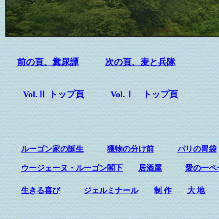
前の頁、糞尿譚
次の頁、麦と兵隊
Vol.Ⅱ トップ頁
Vol.Ⅰ トップ頁
ルーゴン家の誕生
獲物の分け前
パリの胃袋
ウージェーヌ・ルーゴン閣下
居酒屋
愛の一ペ
生きる喜び
ジェルミナール
制 作
大 地