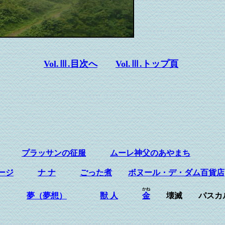
Vol.Ⅲ.目次へ
Vol.Ⅲ.トップ頁
プラッサンの征服
ムーレ神父のあやまち
ージ
ナ ナ
ごった煮
ボヌール・デ・ダム百貨店
かね
夢（夢想）
獣 人
金
壊滅 パス