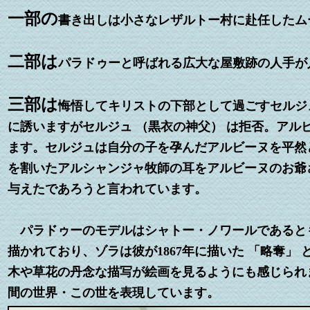
一部
の
書き出しは小さなレザルトー村に赴任したム
二部は
パラドゥーと呼ばれる広大な屋敷跡の人手が
三部は
悔悟してキリストの下部として過ごすセルジ
に誘いますがセルジュ （黒衣の神父） は拒否。アル
ます。セルジュは自分の子を孕んだアルビーヌを平然
を割いたアルシャンジャ牧師の耳をアルビーヌのお爺
与えたであろうと言われています。
パラドゥーのモデルはシャトー・ノワールであると
描かれており、ゾラは彼が1867年に描いた 「略奪
木や草花の丹念な描写が絵画を見るようにも感じられ
間の世界・この世を表現しています。