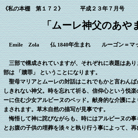
《私の本棚 第１７２》 平成２３年７月号
「ムーレ神父のあやまち
Emile Zola 仏 1840年生まれ ルーゴン＝マ
三部で構成されていますが、それぞれに表題はありま
部は 「贖罪」 ということになります。
聖母マリアとムーレの対話はこれでもかと言わんば
しきれない神父。時を忘れて祈る、信仰心という悦楽
ーに住む少女アルビーヌのベッド。献身的な介護によ
まされます。草木自然の描写が見事です。
悔悟して神に詫びながらも、時にはアルビーヌの事を
とお腹の子供の埋葬を淡々と執り行う事によって、再