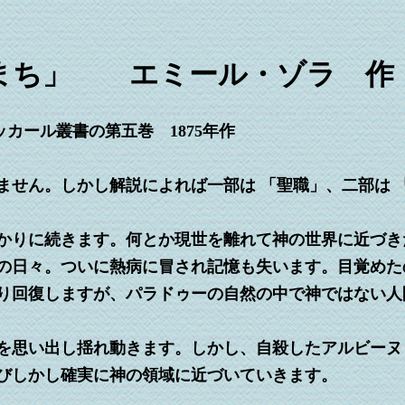
」 エミール・ゾラ 作
ッカール叢書の第五巻 1875年作
せん。しかし解説によれば一部は 「聖職」、二部は 
かりに続きます。何とか現世を離れて神の世界に近づき
の日々。ついに熱病に冒され記憶も失います。目覚めた
り回復しますが、パラドゥーの自然の中で神ではない人
思い出し揺れ動きます。しかし、自殺したアルビーヌ
びしかし確実に神の領域に近づいていきます。