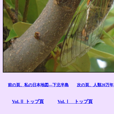
前の頁、私の日本地図---下北半島
次の頁、人類20万
Vol.Ⅱ トップ頁
Vol.Ⅰ トップ頁