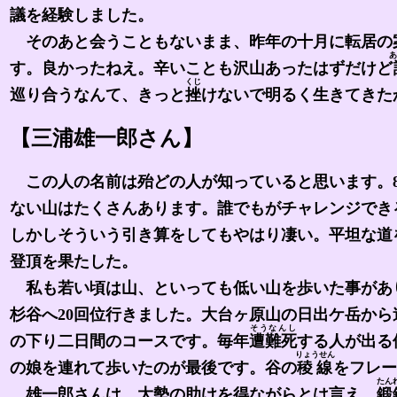
議を経験しました。
そのあと会うこともないまま、昨年の十月に転居の
あ
す。良かったねえ。辛いことも沢山あったはずだけど
くじ
巡り合うなんて、きっと
挫
けないで明るく生きてきた
【三浦雄一郎さん】
この人の名前は殆どの人が知っていると思います。8
ない山はたくさんあります。誰でもがチャレンジでき
しかしそういう引き算をしてもやはり凄い。平坦な道
登頂を果たした。
私も若い頃は山、といっても低い山を歩いた事があ
杉谷へ20回位行きました。大台ヶ原山の日出ケ岳から途中の山小
そうなんし
の下り二日間のコースです。毎年
遭難死
する人が出る
りょうせん
の娘を連れて歩いたのが最後です。谷の
稜線
をフレー
たん
雄一郎さんは、大勢の助けを得ながらとは言え、
鍛