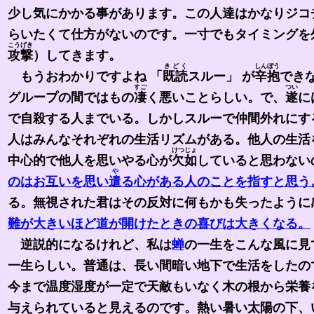
少し気にかかる事があります。この人達はかなりジコ
らいたくて仕方がないのです。一寸でもタイミングを
こうげき
攻撃
）してきます。
きどく
しんぼう
もうおわかりですよね 「
既読
スルー」 が
辛抱
でき
すご
つい
グループの間ではもの
凄
く悪いことらしい。で、
遂
に
で自殺する人までいる。しかしスルーで仲間外れにす
人はみんなそれぞれの生活リズムがある。他人の生活
けつじょ
中心的で他人を思いやる心が
欠如
していると思わない
や
のはお互いを思い
遣
る心がある人のことを指すと思う
る。無視された君はその反対に何もかも失ったように
難が大きいほど道が開けたときの喜びは大きくなる。
逆説的になるけれど、私は
蝉
の一生をこんな風に見
一生らしい。普通は、長い間暗い地下で生活をしたの
今まで温度湿度が一定で天敵もいなく木の根から栄養
与えられていると見えるのです。熱い暑い太陽の下、