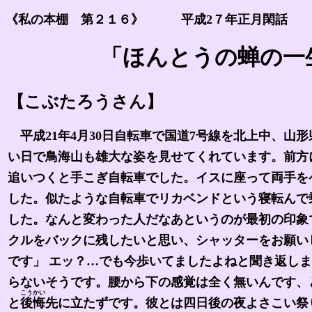
《私の本棚 第２１６》 平成2７年正月閑
「ほんとうの蝉の一生
【こぶたろうさん】
平成21年4月30日自転車で国道7号線を北上中、山
い日で鳥海山も雄大な姿を見せてくれています。前方
追いつくと手こぎ自転車でした。イスに座って両手を
した。似たような自転車でリカベンドという寝転んで
した。なんと変わった人だなあというのが最初の印象
クルをバックに残したいと思い、シャッターをお願い
です」 エッ？…でも今歩いてましたよねと聞き返し
らないそうです。腰から下の感覚は全く無いんです、
こうかい
と
後悔
先に立たずです。彼とは四日後の夜よさこい祭