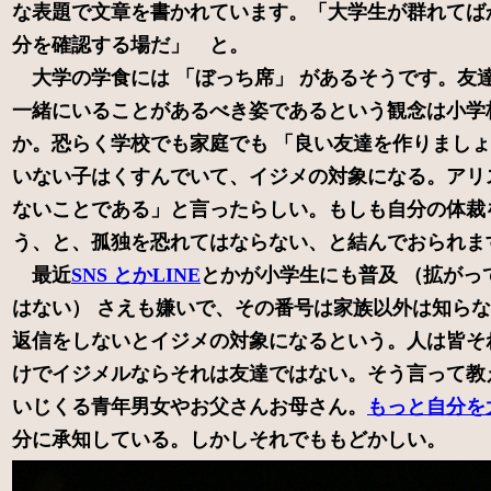
な表題で文章を書かれています。「大学生が群れてば
分を確認する場だ」 と。
大学の学食には 「ぼっち席」 があるそうです。友
一緒にいることがあるべき姿であるという観念は小学
か。恐らく学校でも家庭でも 「良い友達を作りまし
いない子はくすんでいて、イジメの対象になる。アリ
ないことである」と言ったらしい。もしも自分の体裁
う、と、孤独を恐れてはならない、と結んでおられま
最近
SNS とかLINE
とかが小学生にも普及 （拡がっ
はない） さえも嫌いで、その番号は家族以外は知らな
返信をしないとイジメの対象になるという。人は皆そ
けでイジメルならそれは友達ではない。そう言って教
いじくる青年男女やお父さんお母さん。
もっと自分を
分に承知している。しかしそれでももどかしい。