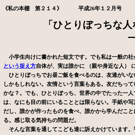
《私の本棚 第２１４》 平成26年１２月号
「ひとりぼっちな人なん
一ノ瀬 正
小学生向けに書かれた短文です。でも私は一般の社
という捉え方
自体が、実は誰かに （親や身近な人） 
ひとりぼっちでお昼ご飯を食べるのは、友達がいな
しかもしれない。友情という言葉もある。友だちって
かな？。でも、ひとりぼっち、世界の中でたった一人
は、なにも目の前にいることとは限らない。手紙や写
だし、誰かが作ったものを食べ、誰かから学んだこと
る。感じ取る気持ちの問題だ。
そんな言葉を通してこども達に訴えかけています。平