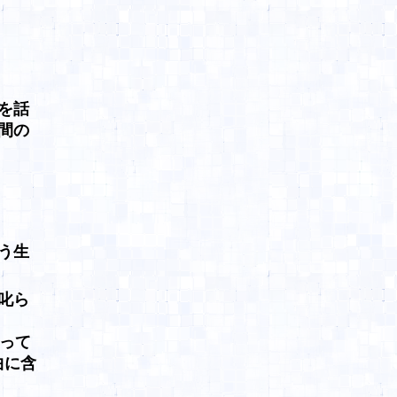
を話
間の
う生
叱ら
歌って
曲に含