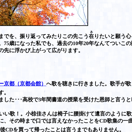
あ
歳までを、振り返ってみたりこの先こう
在
りたいと願う心
75歳になった私でも、過去の10年20年なんてついこの
その先に浮かび上がって広がります。
ー京都（京都会館）
へ歌を聴きに行きました。歌手が歌
ます。
ました･･･高校で3年間書道の授業を受けた恩師と言うと
ッ！いい歌！。小椋佳さんは椅子に腰掛けて遺言のように
に、その時まで口では言えなかったことをCD歌集の一
後CDを買って帰ったことは言うまでもありません。