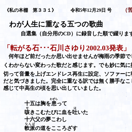
（
《私の本棚 第３３１》 令和5年12月29日 号
わが人生に重なる五つの歌曲
自選集（自分用のCD）に録音した順で綴りま
「転がる石･･･石川さゆり2002.03発表」
何年ほど前だったか思い出せませんが梅雨の季節で
くわからない変わった歌だと感じます。でも妙に気に
切って音量を上げエンドレス再生に設定、ソファーに
だと気づきました。完全に重なる訳では無く勝手なこ
感じて
中高生の頃を思い出し
ていました。
わずら
十五は胸を
患
って
せ
は
咳
きこむたびに血を
吐
いた
十六父の夢こわし
なんぱ
軟派
の道をこころざす