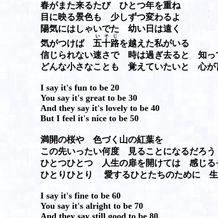
春がまた来るたび ひとつ年を重ね
目に映る景色も 少しずつ変わるよ
陽気にはしゃいでた 幼い日は遠く
いそじ
気がつけば
五十路
を越えた私がいる
信じられない速さで 時は過ぎ去ると 知って
どんな小さなことも 覚えていたいと 心が
I say it's fun to be 20
You say it's great to be 30
And they say it's lovely to be 40
But I feel it's nice to be 50
満開の桜や 色づく山の紅葉を
この先いったい何度 見ることになるだろう
ひとつひとつ 人生の扉を開けては 感じる
ひとりひとり 愛するひとたちのために 生
I say it's fine to be 60
You say it's alright to be 70
And they say still good to be 80