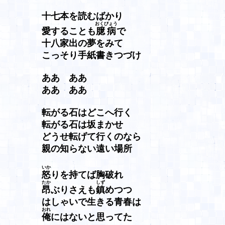
十七本を読むばかり
おくびょう
愛することも
臆病
で
十八家出の夢をみて
こっそり手紙書きつづけ
ああ ああ
ああ ああ
転がる石はどこへ行く
転がる石は坂まかせ
どうせ転げて行くのなら
親の知らない遠い場所
いか
怒
りを持てば胸破れ
たか
しず
昂
ぶりさえも
鎮
めつつ
はしゃいで生きる青春は
おれ
俺
にはないと思ってた