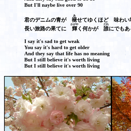
But I'll naybe live over 90
あ
君のデニムの青が
褪
せてゆくほど 味わい
かがや
だれ
長い旅路の果てに
輝
く何かが
誰
にでもあ
I say it's sad to get weak
You say it's hard to get older
And they say that life has no meaning
But I still believe it's worth living
But I still believe it's worth living