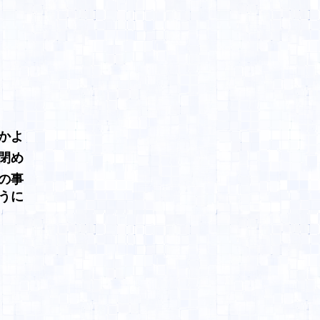
だかよ
閉め
の事
うに