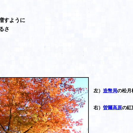
増すように
るさ
左）
造幣局
の松月
右）
曽爾高原
の紅