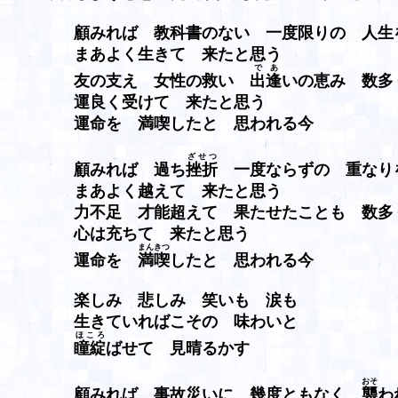
顧みれば 教科書のない 一度限りの 人生
まあよく生きて 来たと思う
であ
友の支え 女性の救い
出逢
いの恵み 数多
運良く受けて 来たと思う
運命を 満喫したと 思われる今
ざせつ
顧みれば 過ち
挫折
一度ならずの 重なり
まあよく越えて 来たと思う
力不足 才能超えて 果たせたことも 数多
心は充ちて 来たと思う
まんきつ
運命を
満喫
したと 思われる今
楽しみ 悲しみ 笑いも 涙も
生きていればこその 味わいと
ほころ
瞳綻
ばせて 見晴るかす
おそ
顧みれば 事故災いに 幾度ともなく
襲
わ