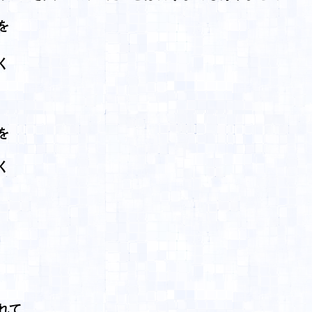
を
く
を
く
れて