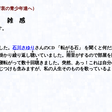
苦衷の青少年達へ）
 雑 感
す。
した。
石川さゆり
さんのCD 「転がる石」 を聞くと何
く
き
あまおと
掛かり
繰
り返し
聴
いていました。
雨音
がするので部屋を
き
寝転がって数十回
聴
きました。突然、あっ！これは自分
じつけも含みますが、私の人生そのものを歌っているよ