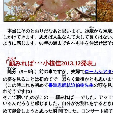
さい
本当にそのとおりだなあと思います。20
歳
から90
しかけてきます。思えば人生なんて大して長くはない。
ように感じます。60年の過去でさへも手を伸ばせば
かえり
「
顧
みれば･･･小椋佳2013.12発表」
ずいぶん
随分
（5～6年）前の事ですが、夫婦で
ロームシアタ
おそ
の姿を見ることは初めてで
恐
らく最後かとも思い
（この時これも初めて
書道恩師杭迫伯樹先生
の額を見
れそうですね）
そこで聴いたのがこの ― 顧みれば ― でした。ア
いるんだろうと感じました。自分がお別れをするとき
しゅんかん
めて録音しようと思った
瞬間
でした。コンサート終了