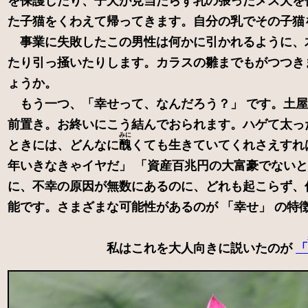
を保護したり、子犬が見当たらず乳の張ったメス犬を
た子猫をくわえて帰ってきます。自分の乳でその子猫
事業に失敗したこの男性は何かに引かれるように、
たり引っ掻いたりします。カラスの雛までもがつつ
ょうか。
もう一つ、「幸せって、なんだろう？」 です。土屋
前置き。お終いにこう結んでおられます。ハゲて太っ
みに
ときには、どんなに
醜
くても生きていてくれさえすれ
年いきなきゃイヤだ」 「資産百兆円の大富豪でない
に、不幸の原因が無数にあるのに、どれも起こらず、
能です。さまざまな可能性があるのが 「幸せ」 の特
私はこれを大人向きに説いたのが
「