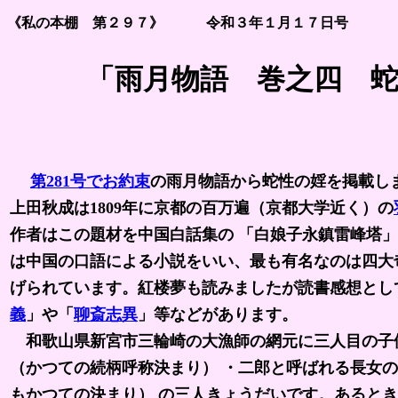
《私の本棚 第２９７》 令和３年１月１７日号
「雨月物語 巻之四 蛇
岩波書店・日
第281号でお約束
の雨月物語から蛇性の婬を掲載し
上田秋成は1809年に京都の百万遍（京都大学近く）の
作者はこの題材を中国白話集の 「白娘子永鎮雷峰塔
は中国の口語による小説をいい、最も有名なのは四大
げられています。紅楼夢も読みましたが読書感想とし
義
」や「
聊斎志異
」等などがあります。
和歌山県新宮市三輪崎の大漁師の網元に三人目の子供
（かつての続柄呼称決まり） ・二郎と呼ばれる長女の
もかつての決まり） の三人きょうだいです。あると