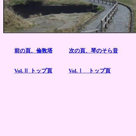
前の頁、倫敦塔
次の頁、琴のそら音
Vol.Ⅱ トップ頁
Vol.Ⅰ トップ頁