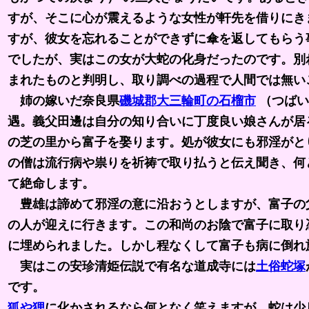
すが、そこに心が震えるような女性が軒先を借りにき
すが、彼女を忘れることができずに傘を返してもらう
でしたが、実はこの女が大蛇の化身だったのです。別
まれたものと判明し、取り調べの過程で人間では無い
姉の嫁いだ奈良県
磯城郡大三輪町の石榴市
（つばい
遇。義父田邊は自分の知り合いに丁度良い娘さんが居
の芝の里から富子を娶ります。処が彼女にも邪淫がと
の僧は流行病や祟りを祈祷で取り払うと伝え聞き、何
て絶命します。
豊雄は諦めて邪淫の意に沿おうとしますが、富子の
の人が迎えに行きます。この和尚のお陰で富子に取り
に埋められました。しかし程なくして富子も病に倒れ
実はこの安珍清姫伝説で有名な道成寺には
土俗蛇塚
です。
狐や狸
に化かされるなら何となく笑えますが、蛇は少