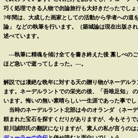
巧く処理できる人物で勿論旅行も大好きだったでしょ
7年間は、大成した画家としての活動から学者への道を
論」 などの執筆を行います。（築城論は現在出版さ
述べています。
---執筆に精魂を傾け全てを書き終えた後 藁しべの
ほど急いで逝ってしまった。---。
解説では凄絶な晩年に対する天の贈り物がネーデルラ
ます。ネーデルラントでの栄光の後、「吾唯足知」 
います。悔いの無い素晴らしい一生涯であった事でし
当時のネーデルラント北部は今のオランダ （ネーデ
頼まれた宝石を探すくだりがありますが、今もそうで
前川誠郎氏の翻訳になりますが、素人の私が言うのは
デューラーの自伝
と併せ読むと面白いでしょう。