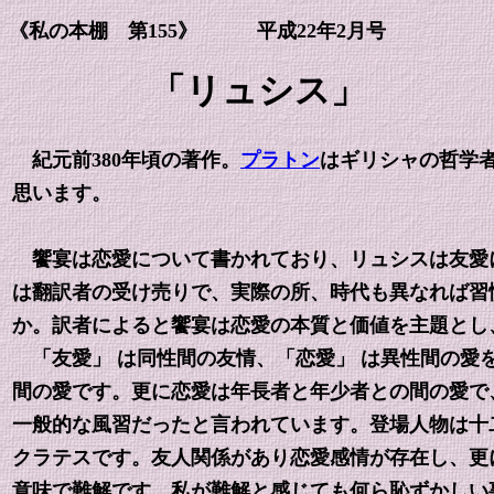
《私の本棚 第155》 平成22年2月号
「リュシス」 プ
紀元前380年頃の著作。
プラトン
はギリシャの哲学
思います。
饗宴は恋愛について書かれており、リュシスは友愛に
は翻訳者の受け売りで、実際の所、時代も異なれば習
か。訳者によると饗宴は恋愛の本質と価値を主題とし
「友愛」 は同性間の友情、「恋愛」 は異性間の愛
間の愛です。更に恋愛は年長者と年少者との間の愛で
一般的な風習だったと言われています。登場人物は十
クラテスです。友人関係があり恋愛感情が存在し、更
意味で難解です。私が難解と感じても何ら恥ずかしい