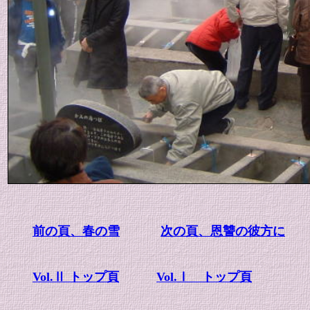
前の頁、春の雪
次の頁、恩讐の彼方に
Vol.Ⅱ トップ頁
Vol.Ⅰ トップ頁