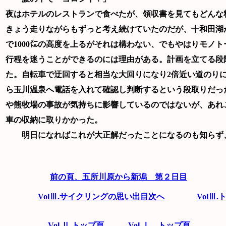
夜はホテルのレストランで食べたが、領収書を見てもどんな
きょう走りながらもずっと考え続けていたのだが、十和田湖
で1000㍍の高度を上るがそれは構わない、でもやはりモノ
行程を迷うことができるのには理由がある。計画を立てる段
た。自転車で迂回すると相当な大回りになり2倍近い道のり
ら玉川温泉へ電話を入れて確認し判断するという段取りだっ
や熊牧場の事故が気持ちに影響しているのではないが、あれ
車の収納に取りかかった。
明日になればこれが大正解だったことになるのも知らず、
前の頁、五所川原から新潟 第２日目
VolⅢ.サイクリングの思い出目次へ
VolⅢ
Vol.Ⅱ トップ頁
Vol.Ⅰ トップ頁