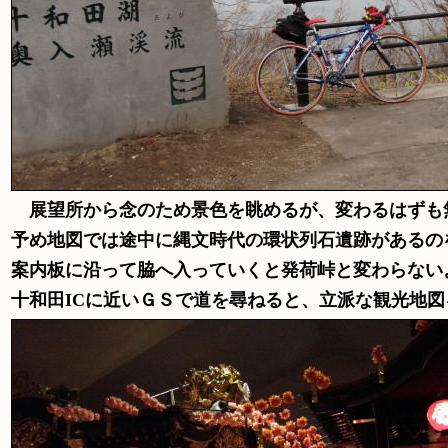
展望所から念のため景色を眺めるが、変わるはずも
予め地図では途中に縄文時代の環状列石遺跡があるの
案内板に沿って脇へ入っていくと発荷峠と変わらない
十和田ICに近いＧＳで道を尋ねると、立派な観光地