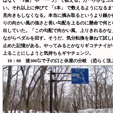
はなく 「1個」 や 「一つ」 で数える。万一小さ
い。それ以上に伸びて 「1本」 で数えるようになる
見向きもしなくなる。本当に摘み取るというより鎌か
りの向かい風の強さと長い勾配を上るのに懸命で何と
出していた。「この勾配で向かい風、上りきれるかな
ながらペダルを回す。そうだ、気分転換を兼ねて試し
止めた記憶がある。やってみるとかなりギコチナイが
上ることにしようと気持ちもギヤチェンジ。
10：00 後300㍍で子の口と休屋の分岐 （恐らく