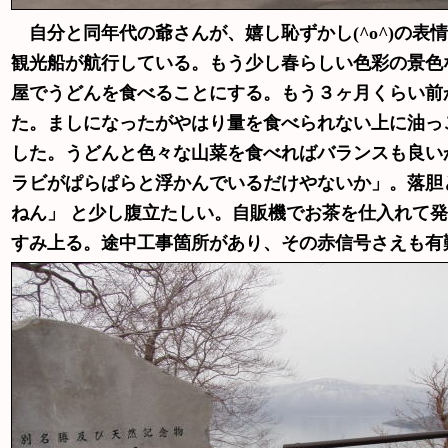
自分と同年代の爺さんが、嬉し恥ずかし(^o^)の表
観光船が航行している。もう少し春らしい色彩の景色
屋でうどんを食べることにする。もう３ヶ月くらい前
た。ましになったがやはり量を食べられない上に油っ
した。うどんと色々な山菜を食べればバランスも良い
ラビがぱらぱらと浮かんでいるだけやないか」。落胆
ねん」 と少し腹立たしい。自販機でお茶を仕入れて
すみ上る。途中工事箇所があり、その赤信号さえも有